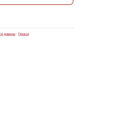
ся домены
·
Прокси