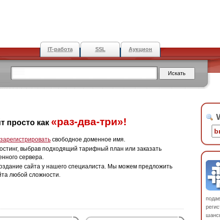
IT-работа
SSL
Аукцион
W
«раз-два-три»!
т просто как
зарегистрировать
свободное доменное имя.
остинг, выбрав подходящий тарифный план или заказать
енного сервера.
оздание сайта у нашего специалиста. Мы можем предложить
йта любой сложности.
пода
регис
шанс