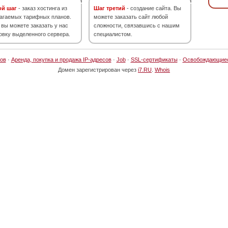
ой шаг
- заказ хостинга из
Шаг третий
- создание сайта. Вы
агаемых тарифных планов.
можете заказать сайт любой
 вы можете заказать у нас
сложности, связавшись с нашим
овку выделенного сервера.
специалистом.
ов
·
Аренда, покупка и продажа IP-адресов
·
Job
·
SSL-сертификаты
·
Освобождающие
Домен зарегистрирован через
i7.RU
.
Whois